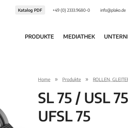
Katalog PDF
+49 (0) 2333.9680-0
info@plako.de
PRODUKTE
MEDIATHEK
UNTERN
Home
Produkte
ROLLEN, GLEIT
SL 75 / USL 75
UFSL 75