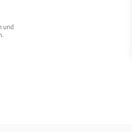
n und
n.