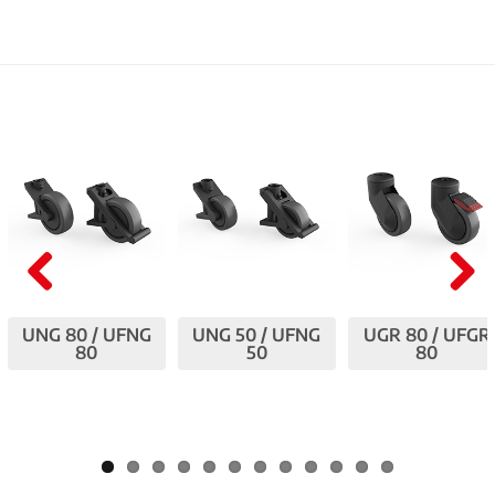
Pre
Nex
UNG 80 / UFNG
UNG 50 / UFNG
UGR 80 / UFGR
viou
t
80
50
80
s