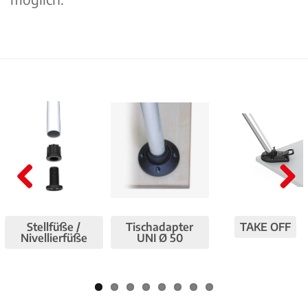
Pre
Nex
viou
t
Stellfüße /
Tischadapter
TAKE OFF
s
Nivellierfüße
UNI Ø 50