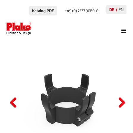
DE
EN
Katalog PDF
+49 (0) 2333.9680-0
≡
Pre
Nex
viou
t
s