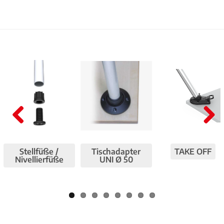
Pre
Nex
viou
t
Stellfüße /
Tischadapter
TAKE OFF
s
Nivellierfüße
UNI Ø 50