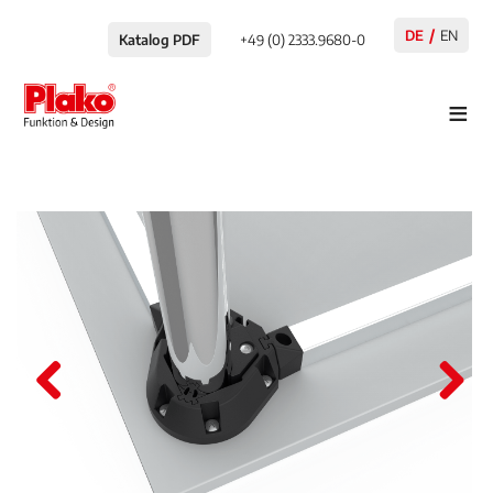
DE
EN
Katalog PDF
+49 (0) 2333.9680-0
≡
Pre
Nex
viou
t
s