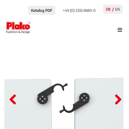
DE
EN
Katalog PDF
+49 (0) 2333.9680-0
≡
Pre
Nex
viou
t
s