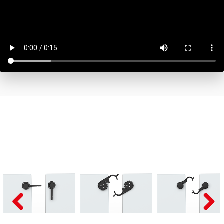
Pre
Nex