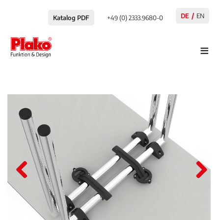
DE
EN
Katalog PDF
+49 (0) 2333.9680-0
≡
Pre
Nex
viou
t
s