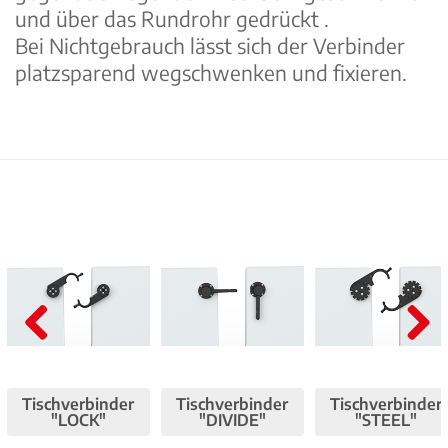
und über das Rundrohr gedrückt .
Bei Nichtgebrauch lässt sich der Verbinder
platzsparend wegschwenken und fixieren.
Pre
Nex
viou
t
Tischverbinder
Tischverbinder
Tischverbinder
s
"LOCK"
"DIVIDE"
"STEEL"