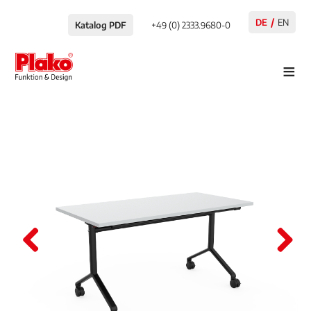
DE
EN
Katalog PDF
+49 (0) 2333.9680-0
≡
Pre
Nex
viou
t
s