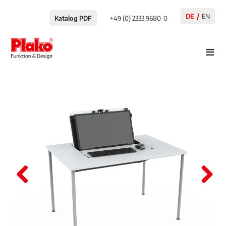
DE
EN
Katalog PDF
+49 (0) 2333.9680-0
≡
Pre
Nex
viou
t
s