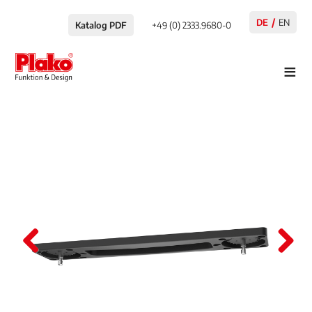
DE
EN
Katalog PDF
+49 (0) 2333.9680-0
≡
Pre
Nex
viou
t
s