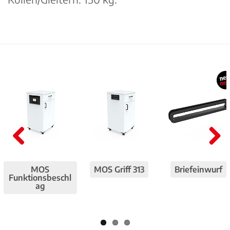
Pre
Nex
viou
t
MOS
MOS Griff 313
Briefeinwurf
Funktionsbeschl
s
ag