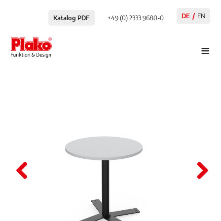
DE
EN
Katalog PDF
+49 (0) 2333.9680-0
≡
Pre
Nex
viou
t
s